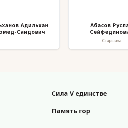
ьханов Адильхан
Абасов Русл
омед-Саидович
Сейфединов
Старшина
Сила V единстве
Память гор