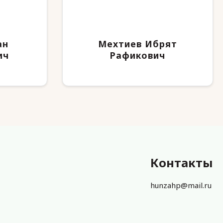
ан
Мехтиев Ибрят
ич
Рафикович
Контакты
hunzahp@mail.ru