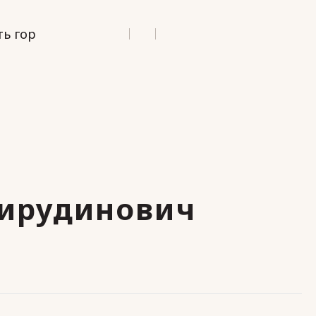
ь гор
ирудинович