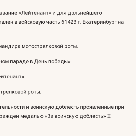
о звание «Лейтенант» и для дальнейшего
лен в войсковую часть 61423 г. Екатеринбург на
омандира мотострелковой роты.
нном параде в День победы».
ейтенант».
стрелковой роты.
еятельности и воинскую доблесть проявленные при
ражден медалью «За воинскую доблесть» II