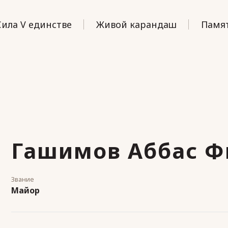
Сила V единстве
Живой карандаш
Памят
Гашимов Аббас Ф
Звание
Майор