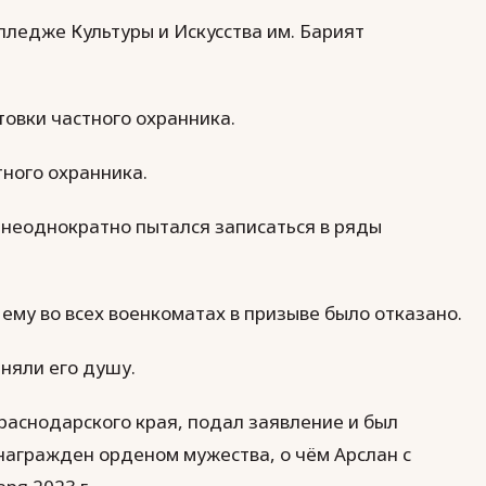
лледже Культуры и Искусства им. Барият
овки частного охранника.
тного охранника.
 неоднократно пытался записаться в ряды
 ему во всех военкоматах в призыве было отказано.
няли его душу.
раснодарского края, подал заявление и был
 награжден орденом мужества, о чём Арслан с