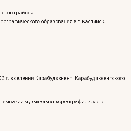
тского района.
ографического образования в г. Каспийск.
3 г. в селении Карабудахкент, Карабудахкентского
ой гимназии музыкально-хореографического