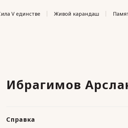
Сила V единстве
Живой карандаш
Памят
Ибрагимов Арсла
Справка