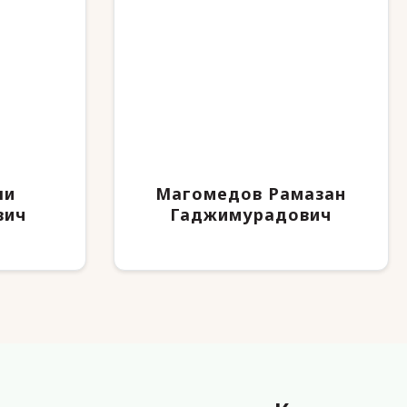
ли
Магомедов Рамазан
вич
Гаджимурадович