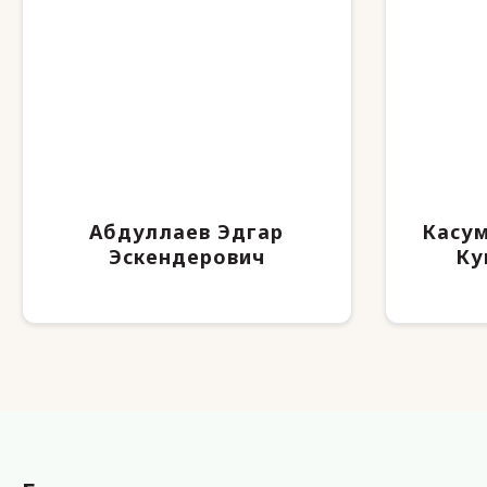
Абдуллаев Эдгар
Касу
Эскендерович
Ку