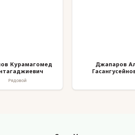
мов Курамагомед
Джапаров А
нтагаджиевич
Гасангусейно
Рядовой