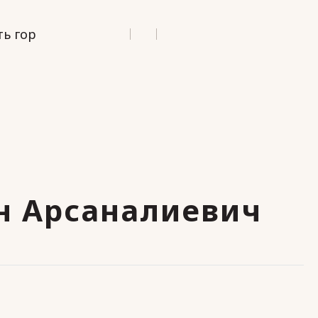
ь гор
н Арсаналиевич