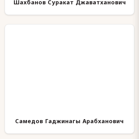
Шахбанов Суракат Джаватханович
Самедов Гаджинагы Арабханович