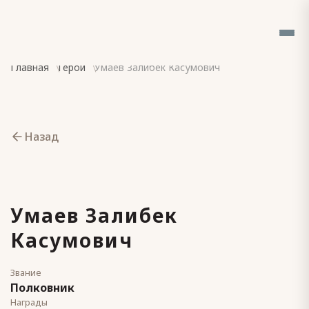
Главная
Герои
Умаев Залибек Касумович
Назад
Умаев Залибек
Касумович
Звание
Полковник
Награды