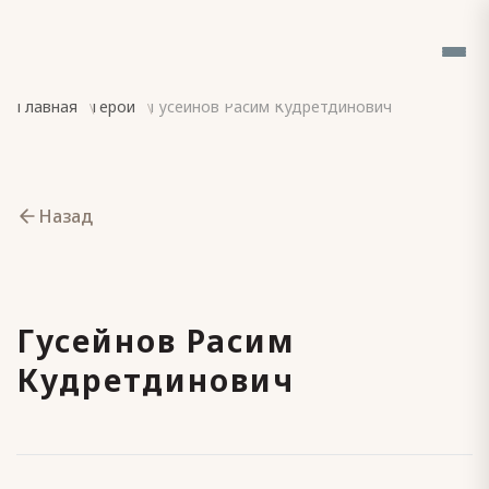
Главная
Герои
Гусейнов Расим Кудретдинович
Назад
Гусейнов Расим
Кудретдинович