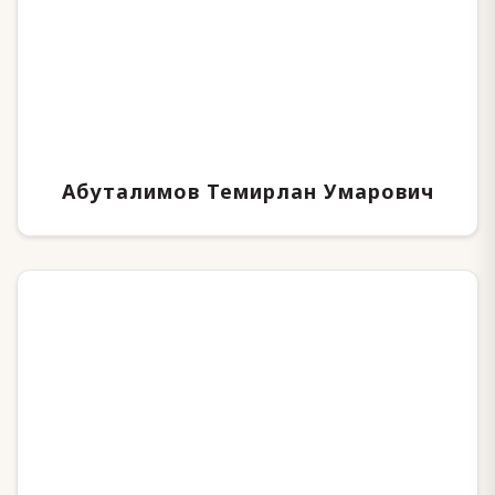
Абуталимов Темирлан Умарович