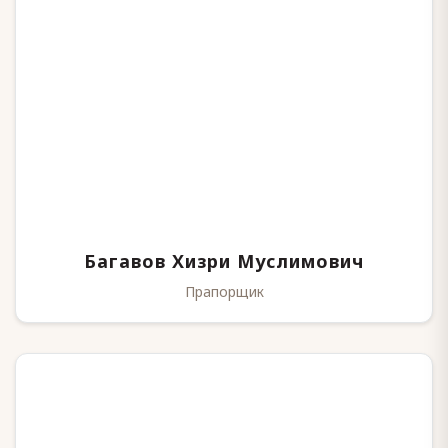
Багавов Хизри Муслимович
Прапорщик