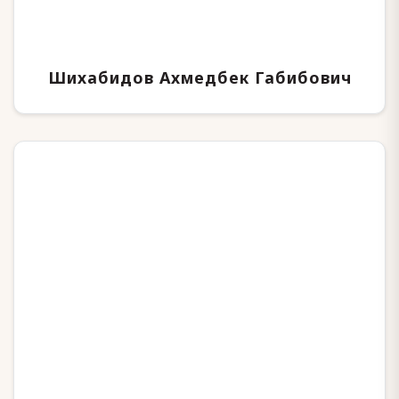
Шихабидов Ахмедбек Габибович