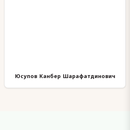
Юсупов Канбер Шарафатдинович