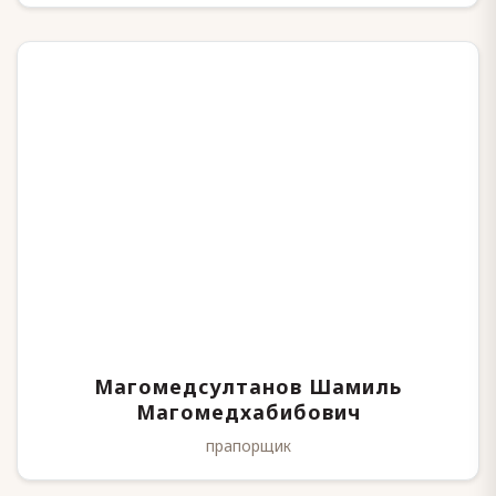
Магомедсултанов Шамиль
Магомедхабибович
прапорщик