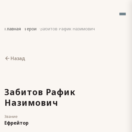
Главная
Герои
Забитов Рафик Назимович
Назад
Забитов Рафик
Назимович
Звание
Ефрейтор