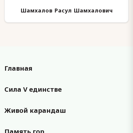
Шамхалов Расул Шамхалович
Главная
Сила V единстве
Живой карандаш
Память гор