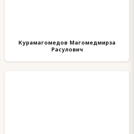
Курамагомедов Магомедмирза
Расулович