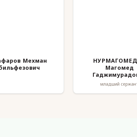
фаров Мехман
НУРМАГОМЕ
бильфезович
Магомед
Гаджимурадо
младший сержан