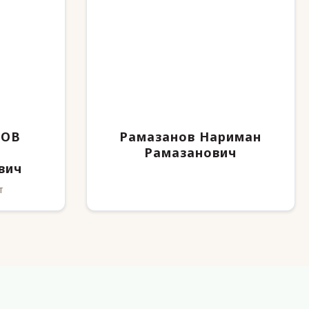
ДОВ
Рамазанов Нариман
Рамазанович
вич
т