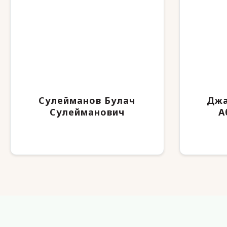
Сулейманов Булач
Джа
Сулейманович
А