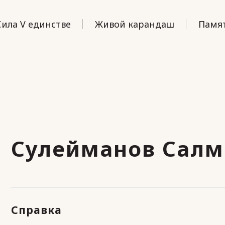
Сила V единстве
Живой карандаш
Памят
Сулейманов Салм
Справка