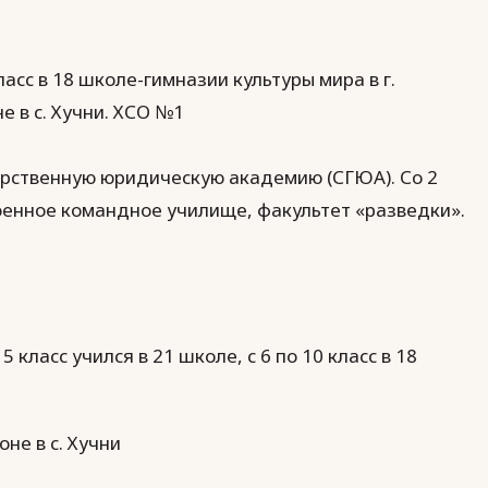
класс в 18 школе-гимназии культуры мира в г.
е в с. Хучни. ХСО №1
дарственную юридическую академию (СГЮА). Со 2
оенное командное училище, факультет «разведки».
 5 класс учился в 21 школе, с 6 по 10 класс в 18
оне в с. Хучни