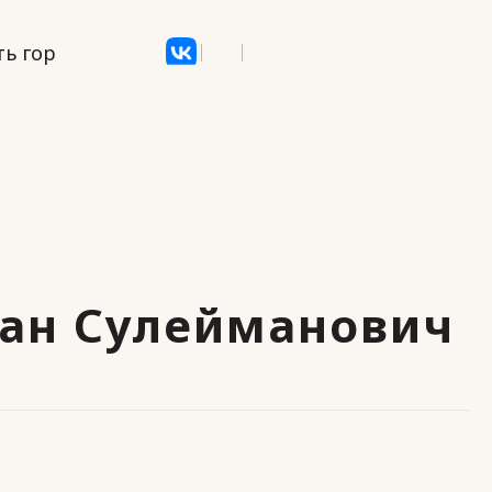
ь гор
ан Сулейманович