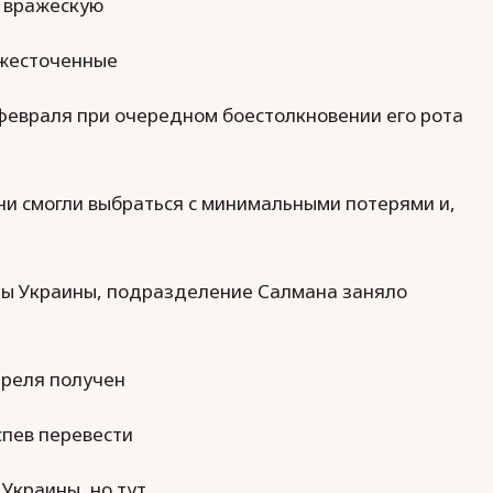
а вражескую
ожесточенные
 февраля при очередном боестолкновении его рота
ни смогли выбраться с минимальными потерями и,
ицы Украины, подразделение Салмана заняло
преля получен
спев перевести
Украины, но тут