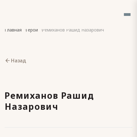
Главная
Герои
Ремиханов Рашид Назарович
Назад
Ремиханов Рашид
Назарович