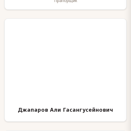
Прапорщик
Джапаров Али Гасангусейнович