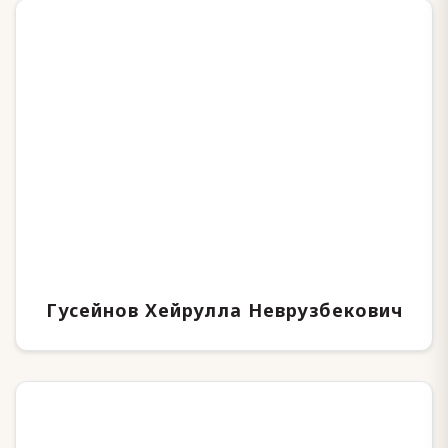
Гусейнов Хейрулла Неврузбекович