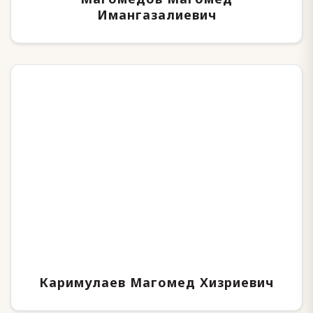
Имангазалиевич
Каримулаев Магомед Хизриевич