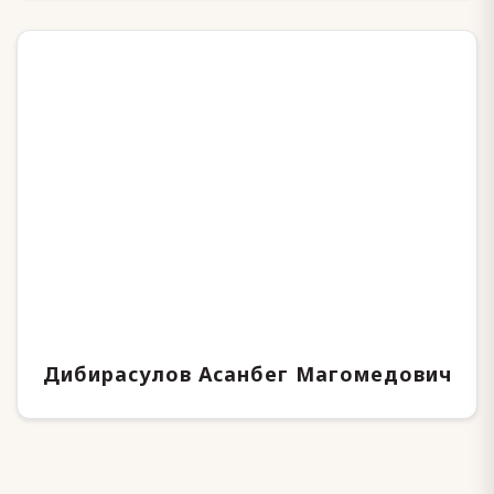
Дибирасулов Асанбег Магомедович