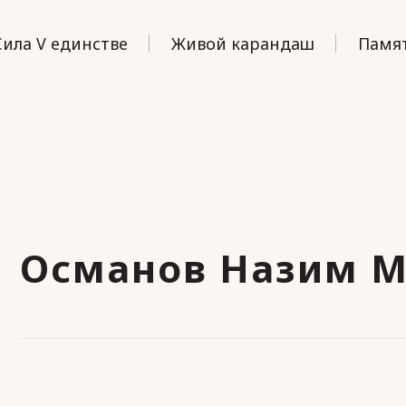
Сила V единстве
Живой карандаш
Памят
Османов Назим 