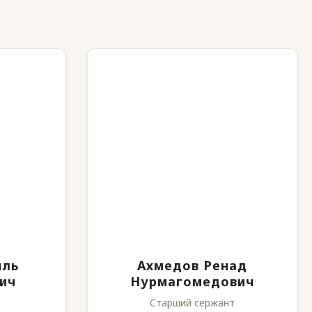
иль
Ахмедов Ренад
ич
Нурмагомедович
Старший сержант