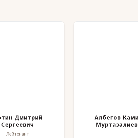
ютин Дмитрий
Албегов Кам
Сергеевич
Муртазалиев
Лейтенант