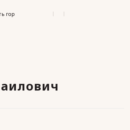
ь гор
Маилович