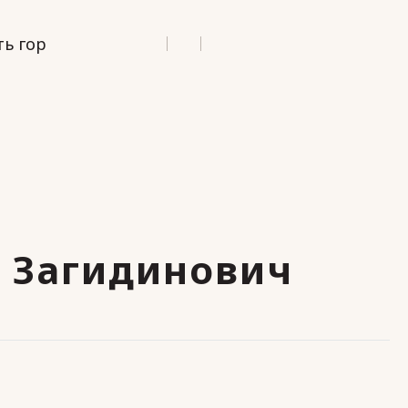
ь гор
 Загидинович