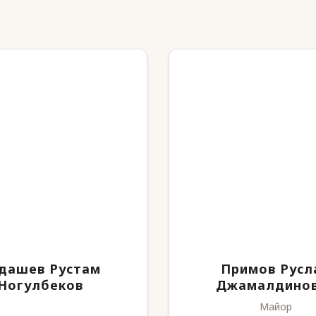
дашев Рустам
Примов Русл
Ногулбеков
Джамалдино
Майор