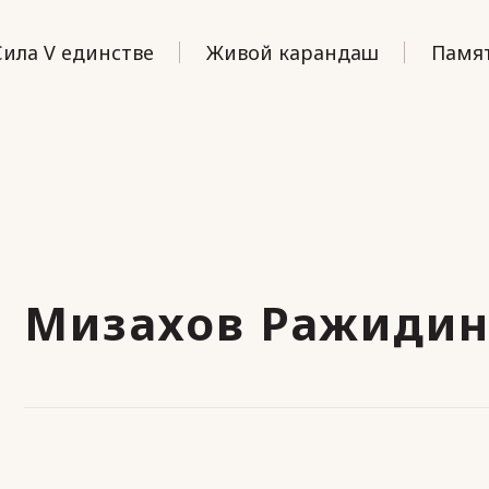
Сила V единстве
Живой карандаш
Памят
Мизахов Ражидин