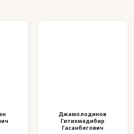
ан
Джамолодинов
вич
Гитихмадибир
Гасанбегович