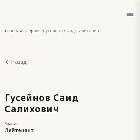
Главная
Герои
Гусейнов Саид Салихович
Назад
Гусейнов Саид
Салихович
Звание
Лейтенант