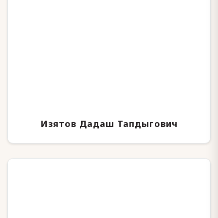
Изятов Дадаш Тапдыгович