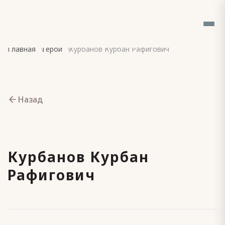
Главная
Герои
Курбанов Курбан Рафигович
Назад
Курбанов Курбан
Рафигович