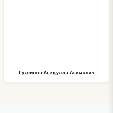
Гусейнов Аседулла Асимович