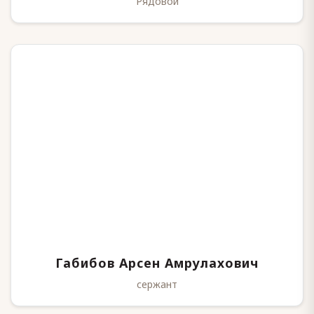
Рядовой
Габибов Арсен Амрулахович
сержант