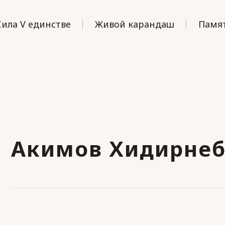
Сила V единстве
Живой карандаш
Памят
Акимов Хидирнеб