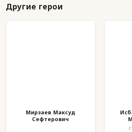
Другие герои
Мирзаев Максуд
Исб
Сефтерович
М
С