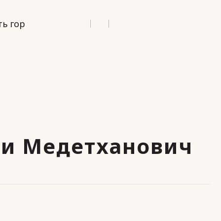
ь гор
и Медетханович