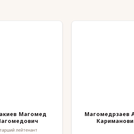
акиев Магомед
Магомедрзаев 
агомедович
Кариманови
тарший лейтенант