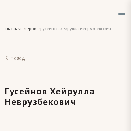
Главная
Герои
Гусейнов Хейрулла Неврузбекович
Назад
Гусейнов Хейрулла
Неврузбекович