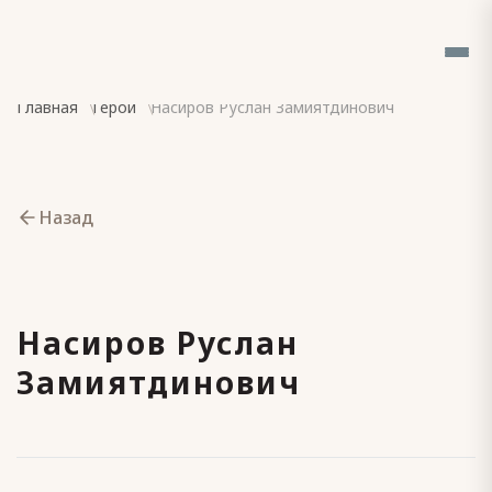
Главная
Герои
Насиров Руслан Замиятдинович
Назад
Насиров Руслан
Замиятдинович