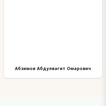
Абзимов Абдулвагит Омарович