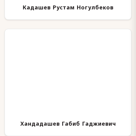
Кадашев Рустам Ногулбеков
Хандадашев Габиб Гаджиевич