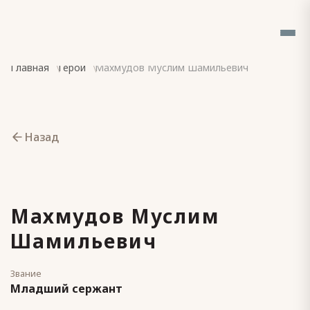
Главная
Герои
Махмудов Муслим Шамильевич
Назад
Махмудов Муслим
Шамильевич
Звание
Младший сержант