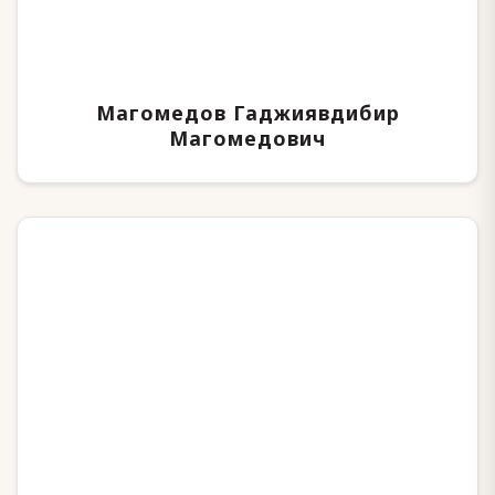
Магомедов Гаджиявдибир
Магомедович