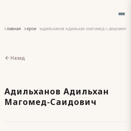
Главная
Герои
Адильханов Адильхан Магомед-Саидович
Назад
Адильханов Адильхан
Магомед-Саидович