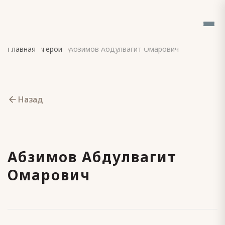
Главная
Герои
Абзимов Абдулвагит Омарович
Назад
Абзимов Абдулвагит
Омарович