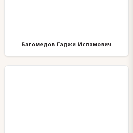
Багомедов Гаджи Исламович