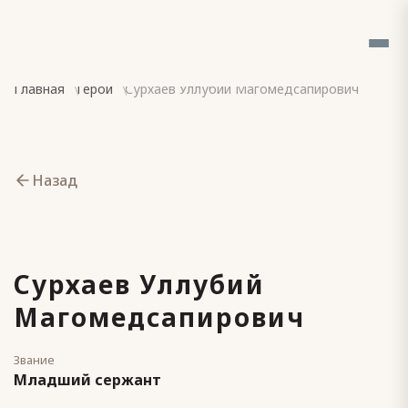
Главная
Герои
Сурхаев Уллубий Магомедсапирович
Назад
Сурхаев Уллубий
Магомедсапирович
Звание
Младший сержант