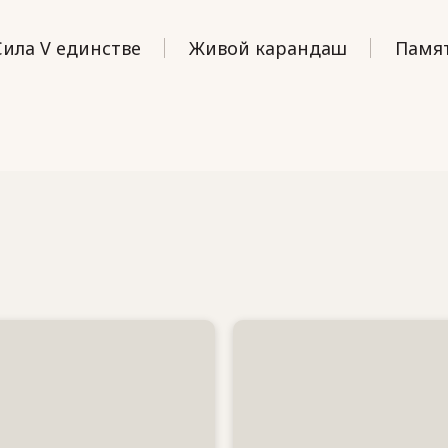
Сила V единстве
Живой карандаш
Памят