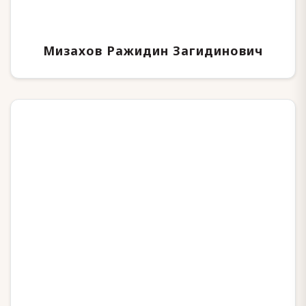
Мизахов Ражидин Загидинович