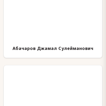
Абачаров Джамал Сулейманович