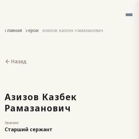
Главная
Герои
Азизов Казбек Рамазанович
Назад
Азизов Казбек
Рамазанович
Звание
Старший сержант