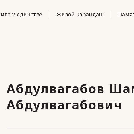
Сила V единстве
Живой карандаш
Памят
Абдулвагабов Ша
Абдулвагабович