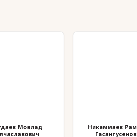
удаев Мовлад
Никаммаев Рам
ячаславович
Гасангусенов