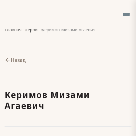
Главная
Герои
Керимов Мизами Агаевич
Назад
Керимов Мизами
Агаевич