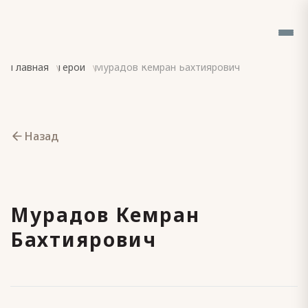
Главная
Герои
Мурадов Кемран Бахтиярович
Назад
Мурадов Кемран
Бахтиярович