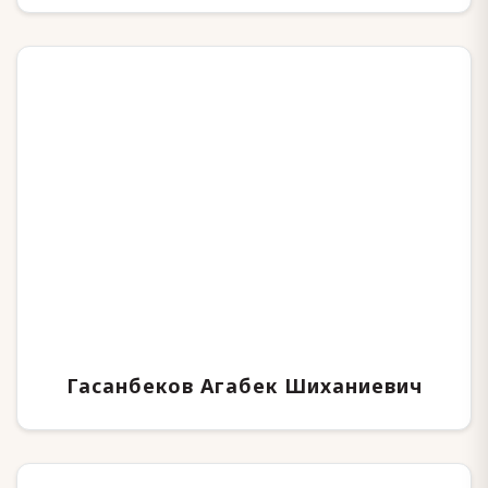
Гасанбеков Агабек Шиханиевич