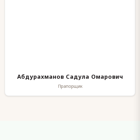
Абдурахманов Садула Омарович
Прапорщик